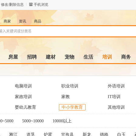
修改/删除信息
手机浏览
商家
资讯
商品
房屋
招聘
建材
宠物
生活
培训
商务
电脑培训
职业培训
外语培训
家政培训
家教
IT培训
婴幼儿教育
中小学教育
其他培训
00~5000
5000~10000
10000以上
龙
雅江
道孚
炉霍
甘孜县
新龙
德格
白玉