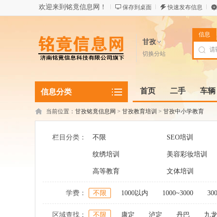
欢迎来到铭竟信息网！
保存到桌面
快速发布信息
信息
甘孜
切换分站
首页
二手
车辆
信息分类
当前位置：
甘孜铭竟信息网
>
甘孜教育培训
>
甘孜中小学教育
栏目分类：
不限
SEO培训
纹绣培训
美容彩妆培训
高等教育
文体培训
学费：
不限
1000以内
1000~3000
30
区域查找：
不限
康定
泸定
丹巴
九