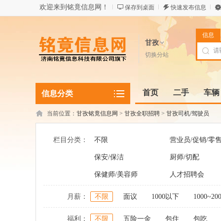
欢迎来到铭竟信息网！
保存到桌面
快速发布信息
信息
甘孜
切换分站
首页
二手
车辆
信息分类
当前位置：
甘孜铭竟信息网
>
甘孜全职招聘
>
甘孜司机/驾驶员
栏目分类：
不限
营业员/促销/零
保安/保洁
厨师/切配
保健师/美容师
人才招聘会
月薪：
不限
面议
1000以下
1000~20
福利：
不限
五险一金
包住
包吃