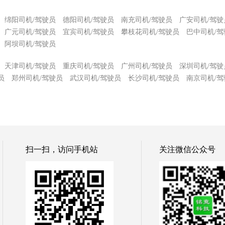
绵阳司机/驾驶员
德阳司机/驾驶员
南充司机/驾驶员
广安司机/驾驶
广元司机/驾驶员
宜宾司机/驾驶员
攀枝花司机/驾驶员
巴中司机/驾
阿坝司机/驾驶员
天津司机/驾驶员
重庆司机/驾驶员
广州司机/驾驶员
深圳司机/驾驶
员
郑州司机/驾驶员
武汉司机/驾驶员
长沙司机/驾驶员
南京司机/驾
扫一扫，访问手机站
关注微信公众号