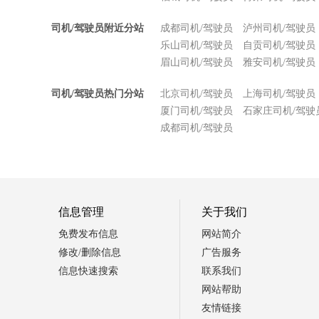
司机/驾驶员附近分站
成都司机/驾驶员
泸州司机/驾驶员
乐山司机/驾驶员
自贡司机/驾驶员
眉山司机/驾驶员
雅安司机/驾驶员
司机/驾驶员热门分站
北京司机/驾驶员
上海司机/驾驶员
厦门司机/驾驶员
石家庄司机/驾驶
成都司机/驾驶员
信息管理
关于我们
免费发布信息
网站简介
修改/删除信息
广告服务
信息快速搜索
联系我们
网站帮助
友情链接