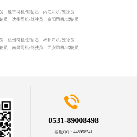
员
遂宁司机/驾驶员
内江司机/驾驶员
驶员
达州司机/驾驶员
资阳司机/驾驶员
员
杭州司机/驾驶员
福州司机/驾驶员
驶员
南昌司机/驾驶员
西安司机/驾驶员
0531-89008498
客服QQ：
448958541