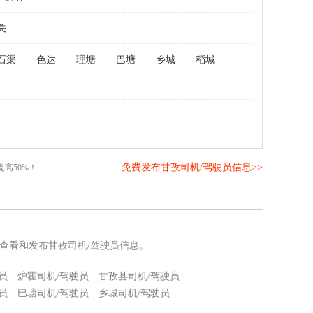
关
石渠
色达
理塘
巴塘
乡城
稻城
免费发布甘孜司机/驾驶员信息>>
高50%！
查看和发布甘孜司机/驾驶员信息。
员
炉霍司机/驾驶员
甘孜县司机/驾驶员
员
巴塘司机/驾驶员
乡城司机/驾驶员