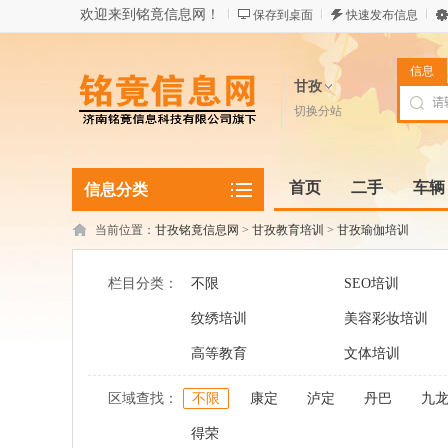
欢迎来到铭竟信息网！
保存到桌面
快速发布信息
信息
甘孜
切换分站
首页
二手
车辆
信息分类
当前位置：
甘孜铭竟信息网
>
甘孜教育培训
>
甘孜瑜伽培训
栏目分类：
不限
SEO培训
纹绣培训
美容彩妆培训
高等教育
文体培训
区域查找：
不限
康定
泸定
丹巴
九
得荣