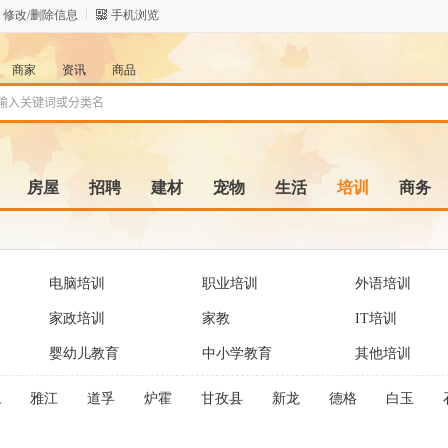
修改/删除信息
手机浏览
商家
资讯
商品
房屋
招聘
建材
宠物
生活
培训
商务
电脑培训
职业培训
外语培训
家政培训
家教
IT培训
婴幼儿教育
中小学教育
其他培训
龙
雅江
道孚
炉霍
甘孜县
新龙
德格
白玉