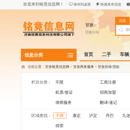
欢迎来到铭竟信息网！
保存到桌面
快速发布信息
信息
甘孜
切换分站
首页
二手
车辆
信息分类
当前位置：
甘孜铭竟信息网
>
甘孜商务服务
>
甘孜担保/贷款
栏目分类：
不限
工商注册
机票/签证
招商加盟
律师服务
翻译/速记
区域查找：
不限
康定
泸定
丹巴
九
得荣