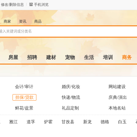
修改/删除信息
手机浏览
商家
资讯
商品
房屋
招聘
建材
宠物
生活
培训
商务
会计/审计
婚庆/化妆
网站建设
担保/贷款
快递/物流
庆典/演出
鲜花/盆景
礼品定制
本地名站
龙
雅江
道孚
炉霍
甘孜县
新龙
德格
白玉