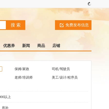
免费发布信息
优惠券
新闻
商品
店铺
保姆/家政
司机/驾驶员
老师/培训师
美工/设计/程序员
000以上
房补