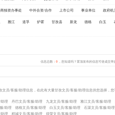
外商独资办事处
中外合资/合作
上市公司
事业单位
政府机
龙
雅江
道孚
炉霍
甘孜县
新龙
德格
白玉
信息总数：
0
，您知道吗？置顶发布的信息可使成交率提
孜文员/客服/助理信息，在此有大量甘孜文员/客服/助理信息供您选择，
/助理
丹巴文员/客服/助理
九龙文员/客服/助理
雅江文员/客服/助理
服/助理
德格文员/客服/助理
白玉文员/客服/助理
石渠文员/客服/助理
/助理
稻城文员/客服/助理
得荣文员/客服/助理