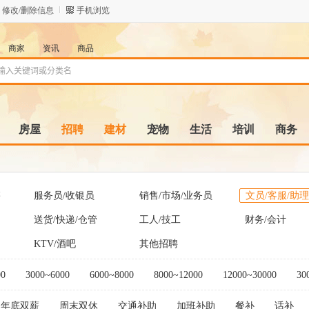
修改/删除信息
手机浏览
商家
资讯
商品
房屋
招聘
建材
宠物
生活
培训
商务
售
服务员/收银员
销售/市场/业务员
文员/客服/助理
送货/快递/仓管
工人/技工
财务/会计
KTV/酒吧
其他招聘
00
3000~6000
6000~8000
8000~12000
12000~30000
30
年底双薪
周末双休
交通补助
加班补助
餐补
话补