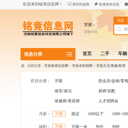
欢迎来到铭竟信息网！
保存到桌面
快速发布信息
信息
甘孜
切换分站
首页
二手
车辆
信息分类
当前位置：
甘孜铭竟信息网
>
甘孜全职招聘
>
甘孜文员/客服/助理
栏目分类：
不限
营业员/促销/零
保安/保洁
厨师/切配
保健师/美容师
人才招聘会
月薪：
不限
面议
1000以下
1000~20
福利：
不限
五险一金
包住
包吃