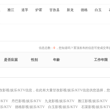
龙
雅江
道孚
炉霍
甘孜县
新龙
德格
白玉
信息总数：
0
，您知道吗？置顶发布的信息可使成交率提
是否应届
性别
年龄
工作年限
孜影视/娱乐/KTV信息，在此有大量甘孜影视/娱乐/KTV信息供您选择，
KTV
丹巴影视/娱乐/KTV
九龙影视/娱乐/KTV
雅江影视/娱乐/KTV
乐/KTV
德格影视/娱乐/KTV
白玉影视/娱乐/KTV
石渠影视/娱乐/KT