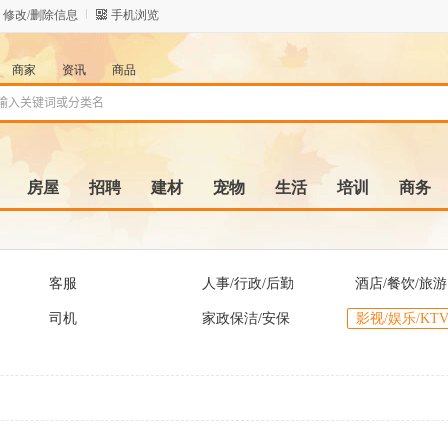
修改/删除信息
手机浏览
商家
资讯
商品
房屋
招聘
建材
宠物
生活
培训
商务
客服
人事/行政/后勤
酒店/餐饮/旅游
司机
家政保洁/安保
影视/娱乐/KT