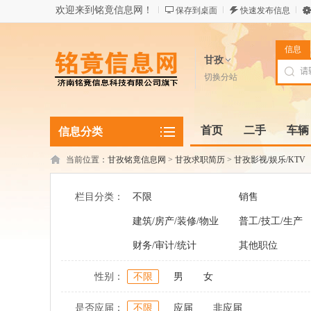
欢迎来到铭竟信息网！
保存到桌面
快速发布信息
信息
甘孜
切换分站
首页
二手
车辆
信息分类
当前位置：
甘孜铭竟信息网
>
甘孜求职简历
>
甘孜影视/娱乐/KTV
栏目分类：
不限
销售
建筑/房产/装修/物业
普工/技工/生产
财务/审计/统计
其他职位
性别：
不限
男
女
是否应届：
不限
应届
非应届