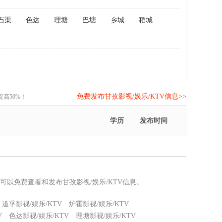
石渠
色达
理塘
巴塘
乡城
稻城
免费发布甘孜影视/娱乐/KTV信息>>
高50%！
学历
发布时间
您可以免费查看和发布甘孜影视/娱乐/KTV信息。
道孚影视/娱乐/KTV
炉霍影视/娱乐/KTV
V
色达影视/娱乐/KTV
理塘影视/娱乐/KTV