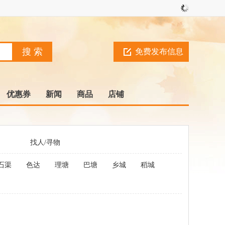
免费发布信息
优惠券
新闻
商品
店铺
找人/寻物
石渠
色达
理塘
巴塘
乡城
稻城