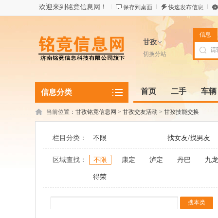
欢迎来到铭竟信息网！
保存到桌面
快速发布信息
信息
甘孜
切换分站
首页
二手
车辆
信息分类
当前位置：
甘孜铭竟信息网
>
甘孜交友活动
>
甘孜技能交换
栏目分类：
不限
找女友/找男友
区域查找：
不限
康定
泸定
丹巴
九
得荣