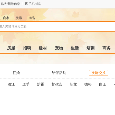
修改/删除信息
手机浏览
商家
资讯
商品
房屋
招聘
建材
宠物
生活
培训
商务
征婚
结伴活动
技能交换
龙
雅江
道孚
炉霍
甘孜县
新龙
德格
白玉