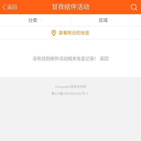
甘孜结伴活动
返回
分类
区域
查看附近的信息
没有找到结伴活动相关信息记录！
返回
©copyright铭竟信息网
鲁ICP备2025202282号-5