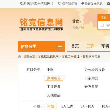
欢迎来到铭竟信息网！
保存到桌面
快速发布信息
信息
甘孜
切换分站
首页
二手
车辆
信息分类
当前位置：
甘孜铭竟信息网
>
甘孜二手转让
>
甘孜家用电器
栏目分类：
不限
办公经营设备
家用电器
日常用品
工业设备
奇石盆景
其他物品
价格：
不限
5万以内
5万~10万
10万