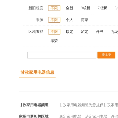
新旧程度：
不限
全新
9成新
7成新
5
来源：
不限
个人
商家
区域查找：
不限
康定
泸定
丹巴
九
得荣
甘孜家用电器信息
甘孜家用电器频道
甘孜家用电器频道为您提供甘孜家
家用电器相关区域
康定家用电器
泸定家用电器
丹