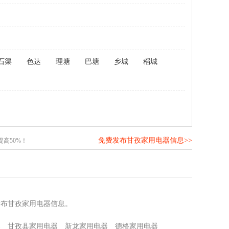
石渠
色达
理塘
巴塘
乡城
稻城
免费发布甘孜家用电器信息>>
高50%！
发布甘孜家用电器信息。
器
甘孜县家用电器
新龙家用电器
德格家用电器