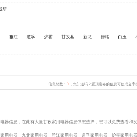
成新
龙
雅江
道孚
炉霍
甘孜县
新龙
德格
白玉
信息总数：
0
，您知道吗？置顶发布的信息可使成交率提
用电器信息，在此有大量甘孜家用电器信息供您选择，您可以免费查看和
巴家用电器
九龙家用电器
雅江家用电器
道孚家用电器
炉霍家用电