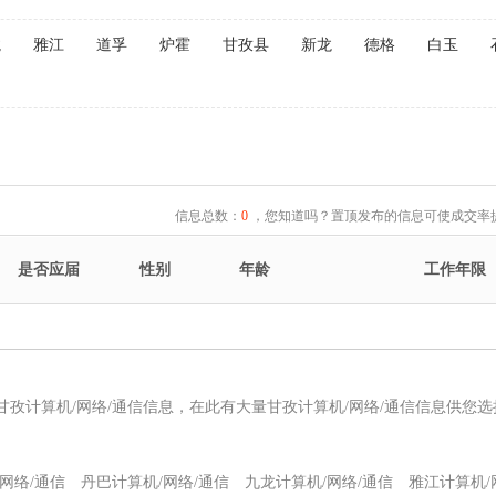
龙
雅江
道孚
炉霍
甘孜县
新龙
德格
白玉
信息总数：
0
，您知道吗？置顶发布的信息可使成交率提
是否应届
性别
年龄
工作年限
甘孜计算机/网络/通信信息，在此有大量甘孜计算机/网络/通信信息供您
网络/通信
丹巴计算机/网络/通信
九龙计算机/网络/通信
雅江计算机/