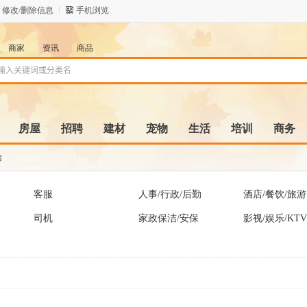
修改/删除信息
手机浏览
商家
资讯
商品
房屋
招聘
建材
宠物
生活
培训
商务
信
客服
人事/行政/后勤
酒店/餐饮/旅游
司机
家政保洁/安保
影视/娱乐/KTV