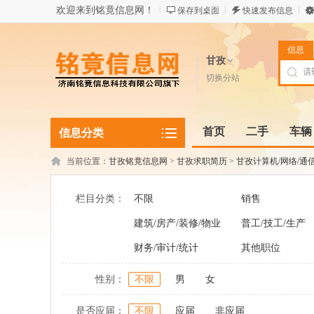
欢迎来到铭竟信息网！
保存到桌面
快速发布信息
信息
甘孜
切换分站
首页
二手
车辆
信息分类
当前位置：
甘孜铭竟信息网
>
甘孜求职简历
>
甘孜计算机/网络/通
栏目分类：
不限
销售
建筑/房产/装修/物业
普工/技工/生产
财务/审计/统计
其他职位
性别：
不限
男
女
是否应届：
不限
应届
非应届