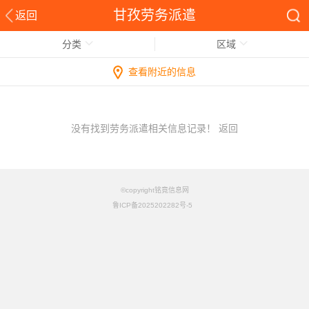
甘孜劳务派遣
返回
分类
区域
查看附近的信息
没有找到劳务派遣相关信息记录！
返回
©copyright铭竟信息网
鲁ICP备2025202282号-5