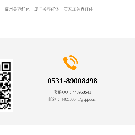
体
福州美容纤体
厦门美容纤体
石家庄美容纤体
体
0531-89008498
客服QQ：
448958541
邮箱：
448958541@qq.com