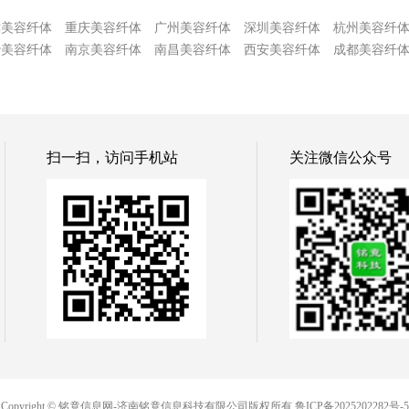
津美容纤体
重庆美容纤体
广州美容纤体
深圳美容纤体
杭州美容纤
沙美容纤体
南京美容纤体
南昌美容纤体
西安美容纤体
成都美容纤
扫一扫，访问手机站
关注微信公众号
Copyright © 铭竟信息网-济南铭竟信息科技有限公司版权所有
鲁ICP备2025202282号-5