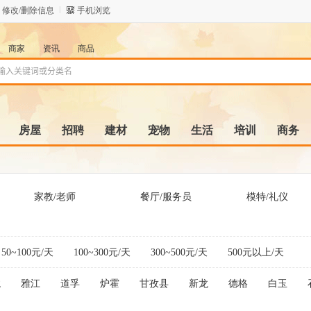
修改/删除信息
手机浏览
商家
资讯
商品
房屋
招聘
建材
宠物
生活
培训
商务
家教/老师
餐厅/服务员
模特/礼仪
50~100元/天
100~300元/天
300~500元/天
500元以上/天
龙
雅江
道孚
炉霍
甘孜县
新龙
德格
白玉