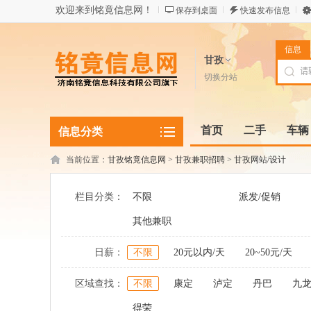
欢迎来到铭竟信息网！
保存到桌面
快速发布信息
信息
甘孜
切换分站
首页
二手
车辆
信息分类
当前位置：
甘孜铭竟信息网
>
甘孜兼职招聘
>
甘孜网站/设计
栏目分类：
不限
派发/促销
其他兼职
日薪：
不限
20元以内/天
20~50元/天
区域查找：
不限
康定
泸定
丹巴
九
得荣