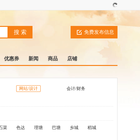
免费发布信息
优惠券
新闻
商品
店铺
网站/设计
会计/财务
石渠
色达
理塘
巴塘
乡城
稻城